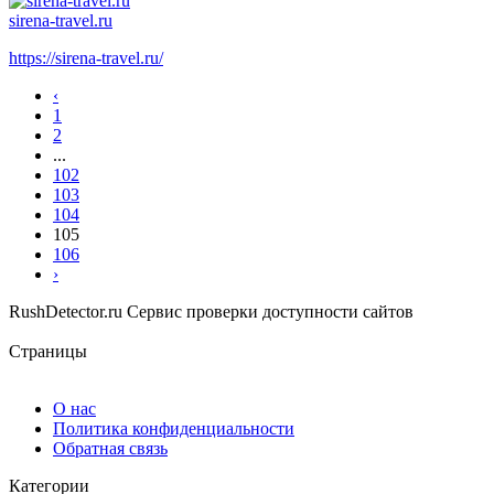
sirena-travel.ru
https://sirena-travel.ru/
‹
1
2
...
102
103
104
105
106
›
RushDetector.ru
Сервис проверки доступности сайтов
Страницы
О нас
Политика конфиденциальности
Обратная связь
Категории