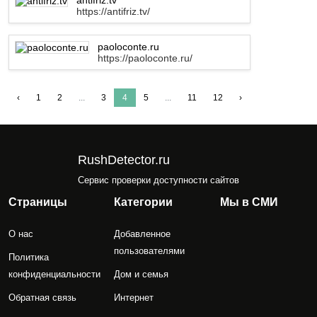
antifriz.tv
https://antifriz.tv/
paoloconte.ru
https://paoloconte.ru/
‹
1
2
...
3
4
5
...
11
12
›
RushDetector.ru
Сервис проверки доступности сайтов
Страницы
Категории
Мы в СМИ
О нас
Добавленное
пользователями
Политика
конфиденциальности
Дом и семья
Обратная связь
Интернет