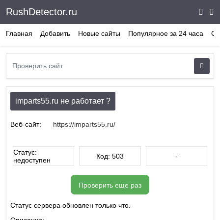
RushDetector.ru
Главная
Добавить
Новые сайты
Популярное за 24 часа
Ст
imparts55.ru не работает ?
Веб-сайт:
https://imparts55.ru/
Статус:
Код: 503
-
недоступен
Проверить еще раз
Статус сервера обновлен только что.