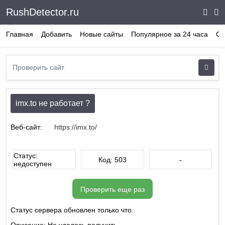
RushDetector.ru
Главная
Добавить
Новые сайты
Популярное за 24 часа
Ст
imx.to не работает ?
Веб-сайт:
https://imx.to/
Статус:
Код: 503
-
недоступен
Проверить еще раз
Статус сервера обновлен только что.