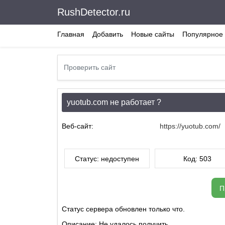
RushDetector.ru
Главная
Добавить
Новые сайты
Популярное 
yuotub.com не работает ?
Веб-сайт:
https://yuotub.com/
Статус: недоступен
Код: 503
П
Статус сервера обновлен только что.
Описание: Не удалось получить